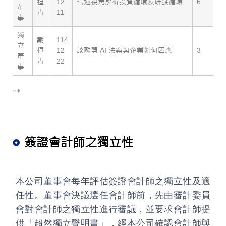
桓
12
營運視角解析投資循環及研發循環
6
董
青
11
事
獨
戴
114
立
桓
12
談歐盟 AI 法案與企業如何因應
3
董
青
22
事
⇢
簽證會計師之獨立性
本公司董事會每年評估簽證會計師之獨立性及適
任性。董事會決議選任會計師前，先由審計委員
會對會計師之獨立性進行審議，並要求會計師提
供「超然獨立聲明書」，經本公司確認會計師與