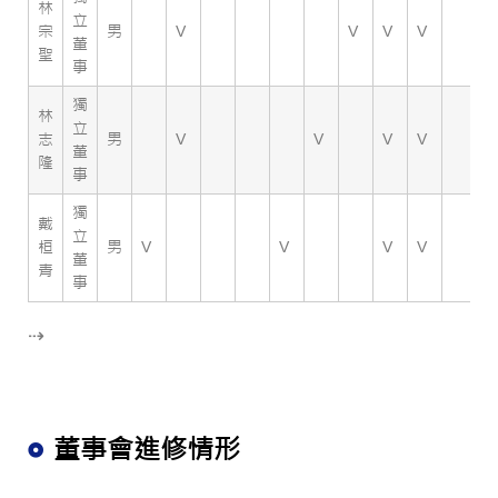
林
立
宗
男
V
V
V
V
V
董
聖
事
獨
林
立
志
男
V
V
V
V
V
董
隆
事
獨
戴
立
桓
男
V
V
V
V
V
董
青
事
⇢
董事會進修情形