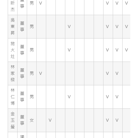
昕
男
V
V
V
V
V
事
杰
吳
董
東
男
V
V
V
V
V
事
昇
施
董
火
男
V
V
V
V
V
事
灶
林
董
家
男
V
V
V
V
事
樑
林
董
仁
男
V
V
V
V
事
博
金
董
玉
女
V
V
V
V
事
瑩
獨