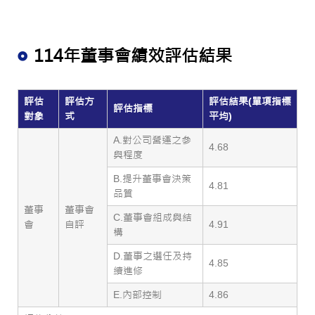
114年董事會績效評估結果
評估
評估方
評估結果(單項指標
評估指標
對象
式
平均)
A.對公司營運之參
4.68
與程度
B.提升董事會決策
4.81
品質
董事
董事會
C.董事會組成與結
會
自評
4.91
構
D.董事之選任及持
4.85
續進修
E.內部控制
4.86