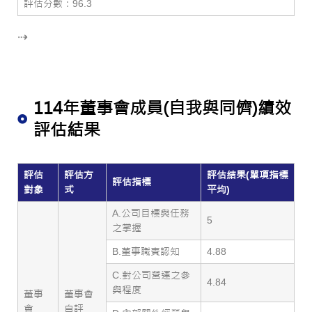
評估分數：96.3
⇢
114年董事會成員(自我與同儕)績效
評估結果
評估
評估方
評估結果(單項指標
評估指標
對象
式
平均)
A.公司目標與任務
5
之掌握
B.董事職責認知
4.88
C.對公司營運之參
4.84
與程度
董事
董事會
會
自評