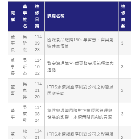
董
進
進
職
事
修
修
課程名稱
稱
姓
日
時
名
期
數
董
吳
114
國際食品龍頭150+年智慧：雀巢創
事
昕
09
3
造共享價值
長
杰
23
董
吳
114
資安治理講堂-重要資安規範標準與
事
昕
10
3
遵循
長
杰
02
吳
114
董
IFRS永續揭露準則對公司之影響及
東
01
3
事
因應策略
昇
20
吳
114
董
氣候與環境風險對企業經營管理與
東
08
3
事
發展的影響：永續策略與AI的賽道
昇
04
施
114
董
IFRS永續揭露準則對公司之影響及
火
01
3