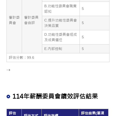
B.功能性委員會職責
5
認知
審計委
審計委員
C.提升功能性委員會
員會
會自評
5
決策品質
D.功能性委員會組成
5
及成員選任
E.內部控制
5
評估分數：99.6
⇢
114年薪酬委員會績效評估結果
評估
評估結果(單項
評估方式
評估指標