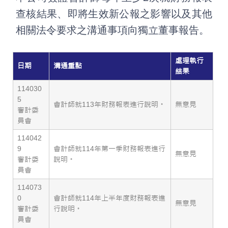
查核結果、即將生效新公報之影響以及其他
相關法令要求之溝通事項向獨立董事報告。
處理執行
日期
溝通重點
結果
114030
5
會計師就113年財務報表進行說明。
無意見
審計委
員會
114042
9
會計師就114年第一季財務報表進行
無意見
審計委
說明。
員會
114073
0
會計師就114年上半年度財務報表進
無意見
審計委
行說明。
員會