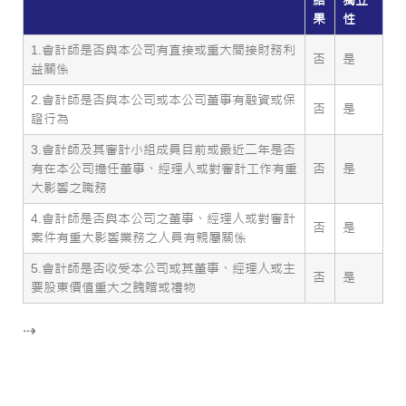
結
獨立
果
性
1.會計師是否與本公司有直接或重大間接財務利
否
是
益關係
2.會計師是否與本公司或本公司董事有融資或保
否
是
證行為
3.會計師及其審計小組成員目前或最近二年是否
有在本公司擔任董事、經理人或對審計工作有重
否
是
大影響之職務
4.會計師是否與本公司之董事、經理人或對審計
否
是
案件有重大影響業務之人員有親屬關係
5.會計師是否收受本公司或其董事、經理人或主
否
是
要股東價值重大之餽贈或禮物
⇢