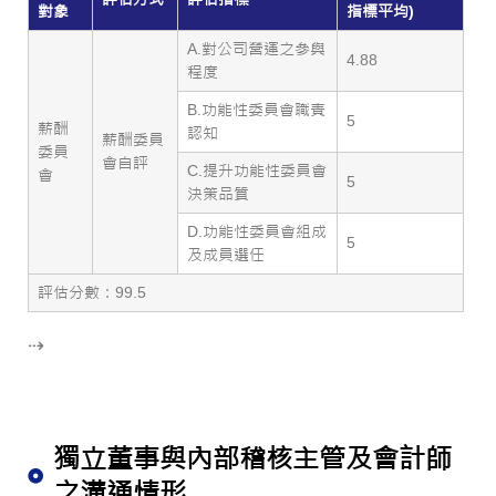
對象
指標平均)
A.對公司營運之參與
4.88
程度
B.功能性委員會職責
5
薪酬
認知
薪酬委員
委員
會自評
C.提升功能性委員會
會
5
決策品質
D.功能性委員會組成
5
及成員選任
評估分數：99.5
⇢
獨立董事與內部稽核主管及會計師
之溝通情形