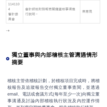
114110
4
會計師就財務報表關鍵查核事項進
無意見
審計委
行說明。
員會
⇢
獨立董事與內部稽核主管溝通情形
摘要
稽核主管依稽核計劃，於稽核項目完成時，將稽
核報告及追蹤報告交付獨立董事查閱，並透過
email、電話或會議方式(每年至少一次)向獨立董
事溝通及討論內部稽核執行狀況及內控運作情