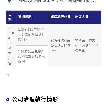
形，並列席定期性董事會，報告稽核執行情形。
日
溝通重點
處理執行結果
出席人員
期
114
1.針對115年度稽
110
核計畫的項目進行
4
說明。
說明稽核計畫
林獨董、林獨
審
各個項目的頻
董、戴獨董、稽
計
率。
核主管
2.針對獨立董事所
委
提問題進行討論及
員
說明。
會
⇢
公司治理執行情形