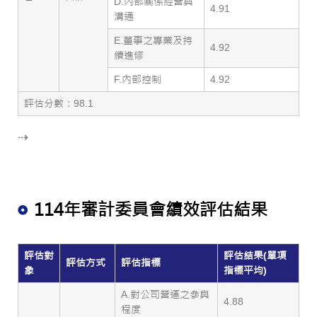
D.內部關係經營與
4.91
溝通
E.董事之專業及持
4.92
續進修
F.內部控制
4.92
評估分數：98.1
⇢
114年審計委員會績效評估結果
評估對
評估結果(單項
評估方式
評估指標
象
指標平均)
A.對公司營運之參與
4.88
程度