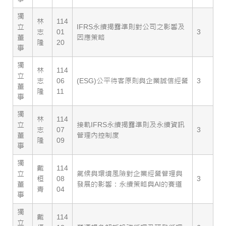
獨
林
114
立
IFRS永續揭露準則對公司之影響及
志
01
3
董
因應策略
隆
20
事
獨
林
114
立
志
06
(ESG)公平待客原則與企業誠信經營
3
董
隆
11
事
獨
林
114
立
接軌IFRS永續揭露準則及永續資訊
志
07
3
董
管理內控制度
隆
09
事
獨
戴
114
立
氣候與環境風險對企業經營管理與
桓
08
3
董
發展的影響：永續策略與AI的賽道
青
04
事
獨
戴
114
立