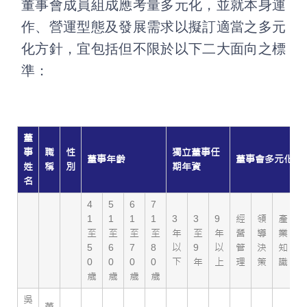
董事會成員組成應考量多元化，並就本身運
作、營運型態及發展需求以擬訂適當之多元
化方針，宜包括但不限於以下二大面向之標
準：
董
事
職
性
獨立董事任
董事年齡
董事會多元化背
姓
稱
別
期年資
名
4
5
6
7
1
1
1
1
3
3
9
經
領
產
至
至
至
至
年
至
年
營
導
業
5
6
7
8
以
9
以
管
決
知
0
0
0
0
下
年
上
理
策
識
歲
歲
歲
歲
吳
董