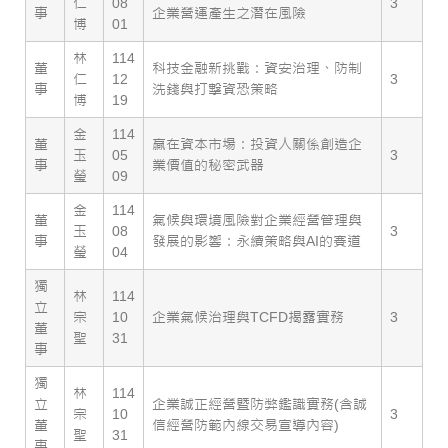
仁
08
3
事
企業營運產生之潛在風險
博
01
林
114
董
科技金融新挑戰：資安治理、防制
仁
12
3
事
洗錢與打擊資恐策略
博
19
金
114
董
贏在資本市場：投資人關係創造企
玉
05
3
事
業價值的秘密武器
瑩
09
金
114
董
氣候與環境風險對企業經營管理與
玉
08
3
事
發展的影響：永續策略與AI的賽道
瑩
04
獨
林
114
立
宗
10
企業氣候治理與TCFD揭露實務
3
董
聖
31
事
獨
林
114
立
企業誠正經營暨防弊鑑識實務(含誠
宗
10
3
董
信經營防範內線交易宣導內容)
聖
31
事