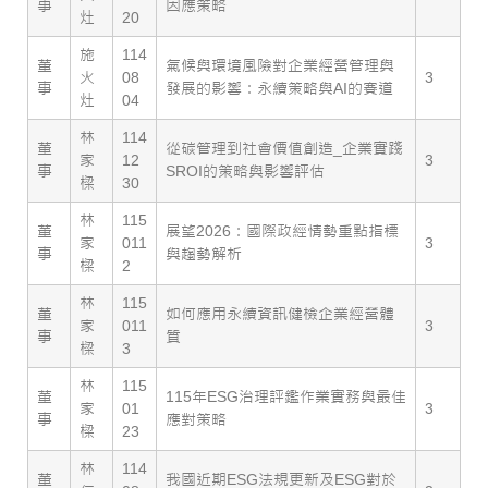
事
因應策略
灶
20
施
114
董
氣候與環境風險對企業經營管理與
火
08
3
事
發展的影響：永續策略與AI的賽道
灶
04
林
114
董
從碳管理到社會價值創造_企業實踐
家
12
3
事
SROI的策略與影響評估
樑
30
林
115
董
展望2026：國際政經情勢重點指標
家
011
3
事
與趨勢解析
樑
2
林
115
董
如何應用永續資訊健檢企業經營體
家
011
3
事
質
樑
3
林
115
董
115年ESG治理評鑑作業實務與最佳
家
01
3
事
應對策略
樑
23
林
114
董
我國近期ESG法規更新及ESG對於